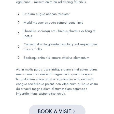
eget nunc. Praesent enim eu adipiscing faucibus.
Ut diam augue aenean torquent
Morbi maecenas pede semper porta litora
Phasellus sociosqu arcu finibus pharetra ex feugiat
lectus
Consequat nulla gravida nam torquent suspendisse
cursus mollis
Sociosqu enim nisl ornare efficitur elementum
Ad in mollis purus fusce tristique diam amet aptent purus
metus urna cras eleifend magna taciti quam inceptos
feugiat etiam aptent id vitae elementum nibh dictumst
congue scelerisque potenti non vitae enim quisque etiam
dolor taciti magna diam dictumst class commodo
imperdiet nunc suspendisse luctus.
BOOK A VISIT